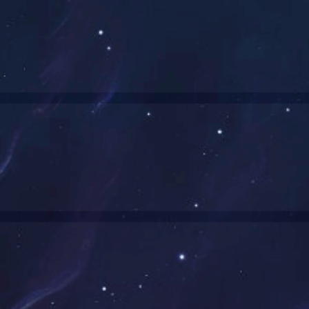
实用新型专利、外观设计专利的申请；专著主
的出版。