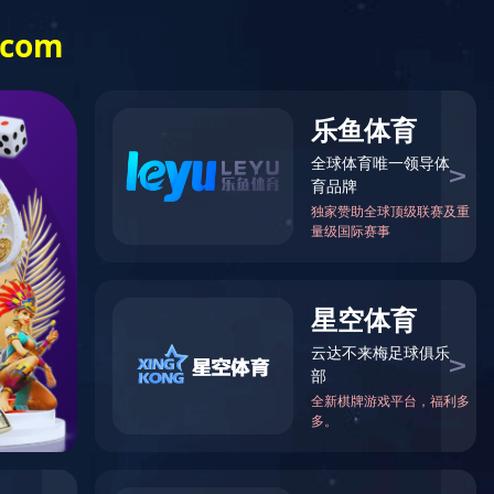
热线电话：13756660433
华体会(中国)