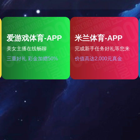
GeneA
R仪