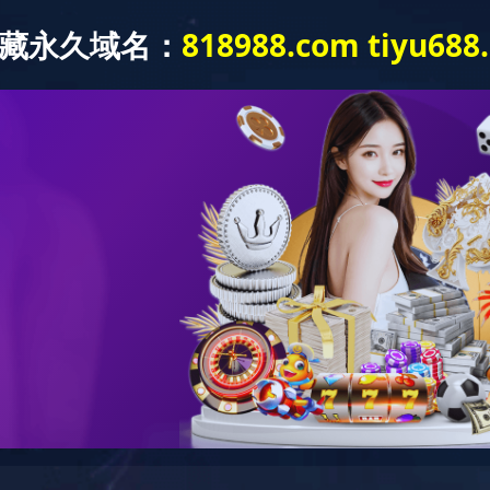
关于我们
新闻资讯
设备展示
学、免疫学的实验；SCI论文主要包括论文