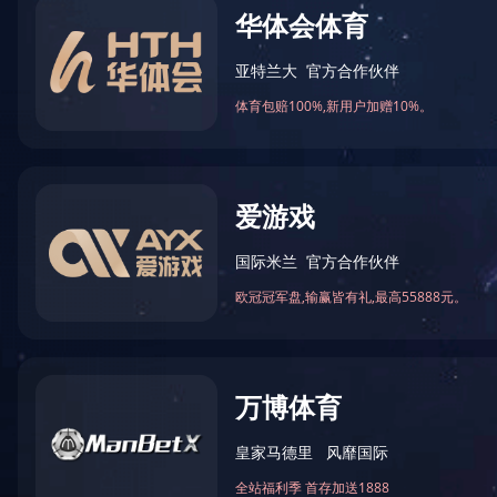
翻译、母语润色改写；专利主要包括发明专利、
要包括单篇学术论文、系列学术论文和学术专著
PCR仪