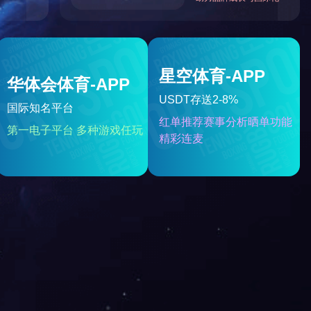
mp®PCR System 9700