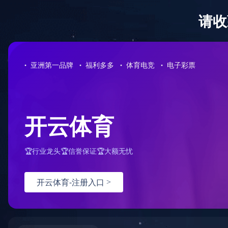
" />
欢迎访问华体会官方网页版！
公司产品
PCR仪
医学实验主要包括分子生物学、细胞生物学、病理